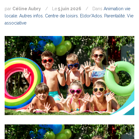
par
Céline Aubry
/
Le
5 juin 2026
/
Dans
Animation vie
locale
,
Autres infos
,
Centre de loisirs
,
Eldor'Ados
,
Parentalité
,
Vie
associative