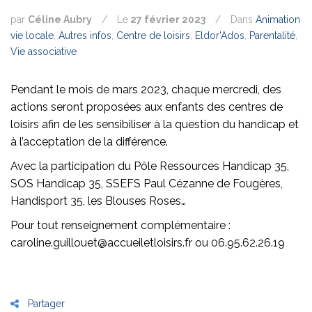
par
Céline Aubry
/
Le
27 février 2023
/
Dans
Animation
vie locale
,
Autres infos
,
Centre de loisirs
,
Eldor'Ados
,
Parentalité
,
Vie associative
Pendant le mois de mars 2023, chaque mercredi, des
actions seront proposées aux enfants des centres de
loisirs afin de les sensibiliser à la question du handicap et
à l’acceptation de la différence.
Avec la participation du Pôle Ressources Handicap 35,
SOS Handicap 35, SSEFS Paul Cézanne de Fougères,
Handisport 35, les Blouses Roses…
Pour tout renseignement complémentaire :
caroline.guillouet@accueiletloisirs.fr ou 06.95.62.26.19
Partager